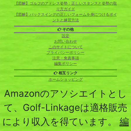
【図解】ゴルフのアドレス姿勢：正しいスタンスと姿勢の取
り方ガイド
【図解】バックスイングの正しいフォームを身につけるポイ
ントと練習方法
その他
設定
お問い合わせ
このサイトについて
プライバシーポリシー
注意・免責事項
編集ポリシー
相互リンク
ホームショッピング
Amazonのアソシエイトとし
て、Golf-Linkageは適格販売
により収入を得ています。
編