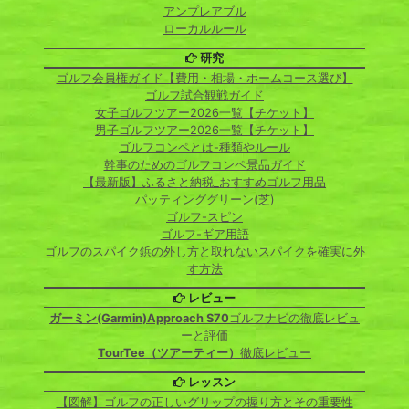
アンプレアブル
ローカルルール
研究
ゴルフ会員権ガイド【費用・相場・ホームコース選び】
ゴルフ試合観戦ガイド
女子ゴルフツアー2026一覧【チケット】
男子ゴルフツアー2026一覧【チケット】
ゴルフコンペとは-種類やルール
幹事のためのゴルフコンペ景品ガイド
【最新版】ふるさと納税_おすすめゴルフ用品
パッティンググリーン(芝)
ゴルフ-スピン
ゴルフ-ギア用語
ゴルフのスパイク鋲の外し方と取れないスパイクを確実に外
す方法
レビュー
ガーミン(Garmin)Approach S70
ゴルフナビの徹底レビュ
ーと評価
TourTee（ツアーティー）
徹底レビュー
レッスン
【図解】ゴルフの正しいグリップの握り方とその重要性