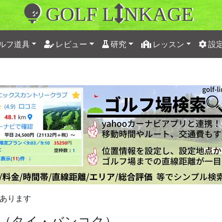
GOLF L
NKAGE
ルフ道具
レビュー
研究
レッスン
設
あります
（タイ・バンコク）