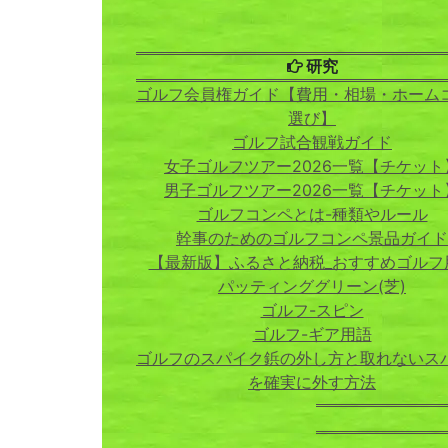
研究
ゴルフ会員権ガイド【費用・相場・ホーム
選び】
ゴルフ試合観戦ガイド
女子ゴルフツアー2026一覧【チケット
男子ゴルフツアー2026一覧【チケット
ゴルフコンペとは-種類やルール
幹事のためのゴルフコンペ景品ガイド
【最新版】ふるさと納税_おすすめゴルフ
パッティンググリーン(芝)
ゴルフ-スピン
ゴルフ-ギア用語
ゴルフのスパイク鋲の外し方と取れないス
を確実に外す方法