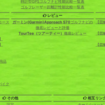
時計型GPSゴルフナビ性能比較一覧表
ゴルフレーザー距離計性能比較一覧表
レビュー
コース
ガーミン(Garmin)Approach S70
ゴルフナビの
【図
徹底レビューと評価
TourTee（ツアーティー）
徹底レビュー
【図
】
】
【図
用品
パイク
その他
相互リン
設定
ホームショッピ