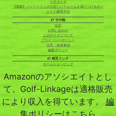
り方ガイド
【図解】バックスイングの正しいフォームを身につけるポイ
ントと練習方法
その他
設定
お問い合わせ
このサイトについて
プライバシーポリシー
注意・免責事項
編集ポリシー
相互リンク
ホームショッピング
Amazonのアソシエイトとし
て、Golf-Linkageは適格販売
により収入を得ています。
編
集ポリシーはこちら