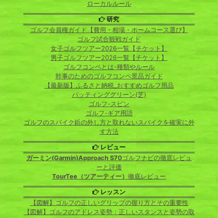
ローカルルール
研究
ゴルフ会員権ガイド【費用・相場・ホームコース選び】
ゴルフ試合観戦ガイド
女子ゴルフツアー2026一覧【チケット】
男子ゴルフツアー2026一覧【チケット】
ゴルフコンペとは-種類やルール
幹事のためのゴルフコンペ景品ガイド
【最新版】ふるさと納税_おすすめゴルフ用品
パッティンググリーン(芝)
ゴルフ-スピン
ゴルフ-ギア用語
ゴルフのスパイク鋲の外し方と取れないスパイクを確実に外
す方法
レビュー
ガーミン(Garmin)Approach S70
ゴルフナビの徹底レビュ
ーと評価
TourTee（ツアーティー）
徹底レビュー
レッスン
【図解】ゴルフの正しいグリップの握り方とその重要性
【図解】ゴルフのアドレス姿勢：正しいスタンスと姿勢の取