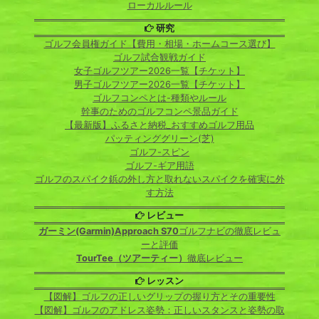
ローカルルール
研究
ゴルフ会員権ガイド【費用・相場・ホームコース選び】
ゴルフ試合観戦ガイド
女子ゴルフツアー2026一覧【チケット】
男子ゴルフツアー2026一覧【チケット】
ゴルフコンペとは-種類やルール
幹事のためのゴルフコンペ景品ガイド
【最新版】ふるさと納税_おすすめゴルフ用品
パッティンググリーン(芝)
ゴルフ-スピン
ゴルフ-ギア用語
ゴルフのスパイク鋲の外し方と取れないスパイクを確実に外
す方法
レビュー
ガーミン(Garmin)Approach S70
ゴルフナビの徹底レビュ
ーと評価
TourTee（ツアーティー）
徹底レビュー
レッスン
【図解】ゴルフの正しいグリップの握り方とその重要性
【図解】ゴルフのアドレス姿勢：正しいスタンスと姿勢の取