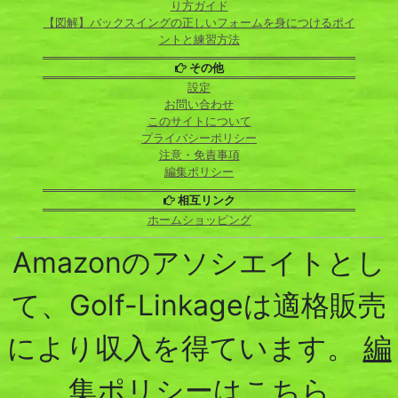
り方ガイド
【図解】バックスイングの正しいフォームを身につけるポイ
ントと練習方法
その他
設定
お問い合わせ
このサイトについて
プライバシーポリシー
注意・免責事項
編集ポリシー
相互リンク
ホームショッピング
Amazonのアソシエイトとし
て、Golf-Linkageは適格販売
により収入を得ています。
編
集ポリシーはこちら