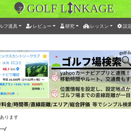
GOLF L
NKAGE
ルフ道具
レビュー
研究
レッスン
設
あります
ブ