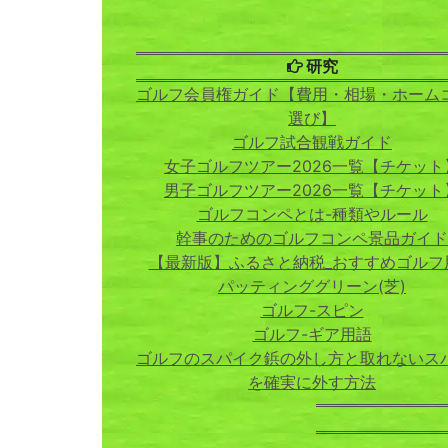
研究
ゴルフ会員権ガイド【費用・相場・ホーム
選び】
ゴルフ試合観戦ガイド
女子ゴルフツアー2026一覧【チケット
男子ゴルフツアー2026一覧【チケット
ゴルフコンペとは-種類やルール
幹事のためのゴルフコンペ景品ガイド
【最新版】ふるさと納税_おすすめゴルフ
パッティンググリーン(芝)
ゴルフ-スピン
ゴルフ-ギア用語
ゴルフのスパイク鋲の外し方と取れないス
を確実に外す方法