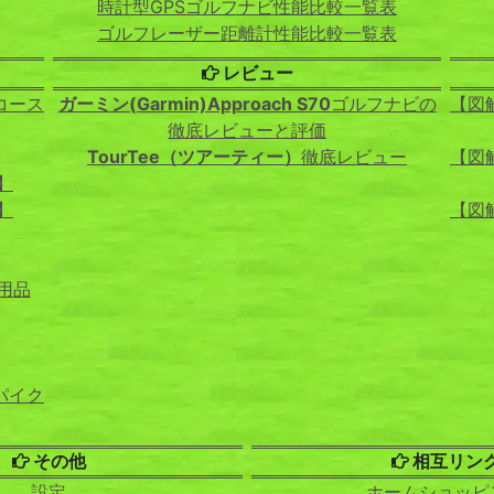
時計型GPSゴルフナビ性能比較一覧表
ゴルフレーザー距離計性能比較一覧表
レビュー
コース
ガーミン(Garmin)Approach S70
ゴルフナビの
【図
徹底レビューと評価
TourTee（ツアーティー）
徹底レビュー
【図
】
】
【図
用品
パイク
その他
相互リン
設定
ホームショッピ