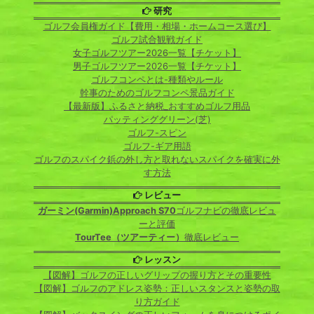
研究
ゴルフ会員権ガイド【費用・相場・ホームコース選び】
ゴルフ試合観戦ガイド
女子ゴルフツアー2026一覧【チケット】
男子ゴルフツアー2026一覧【チケット】
ゴルフコンペとは-種類やルール
幹事のためのゴルフコンペ景品ガイド
【最新版】ふるさと納税_おすすめゴルフ用品
パッティンググリーン(芝)
ゴルフ-スピン
ゴルフ-ギア用語
ゴルフのスパイク鋲の外し方と取れないスパイクを確実に外
す方法
レビュー
ガーミン(Garmin)Approach S70
ゴルフナビの徹底レビュ
ーと評価
TourTee（ツアーティー）
徹底レビュー
レッスン
【図解】ゴルフの正しいグリップの握り方とその重要性
【図解】ゴルフのアドレス姿勢：正しいスタンスと姿勢の取
り方ガイド