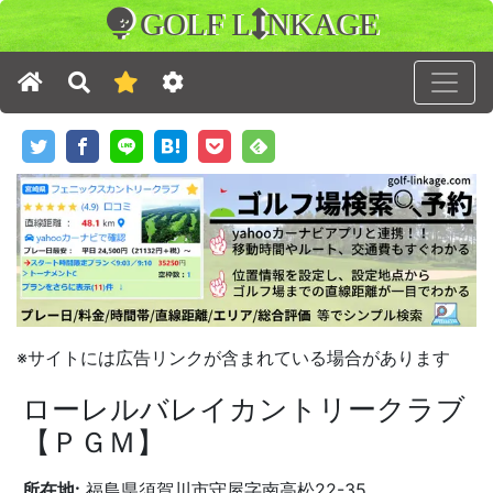
GOLF L
NKAGE
※サイトには広告リンクが含まれている場合があります
ローレルバレイカントリークラブ
【ＰＧＭ】
所在地:
福島県須賀川市守屋字南高松22-35