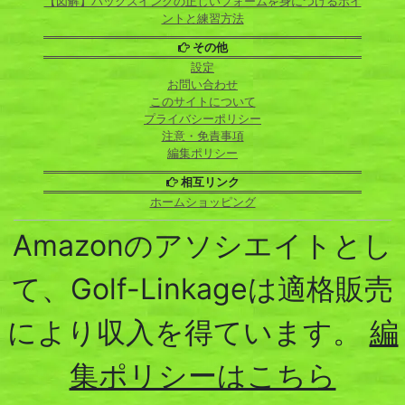
【図解】バックスイングの正しいフォームを身につけるポイ
ントと練習方法
その他
設定
お問い合わせ
このサイトについて
プライバシーポリシー
注意・免責事項
編集ポリシー
相互リンク
ホームショッピング
Amazonのアソシエイトとし
て、Golf-Linkageは適格販売
により収入を得ています。
編
集ポリシーはこちら