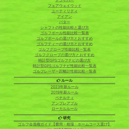
ドライバー
フェアウェイウッド
ユーティリティ
アイアン
パター
シャフトの性能比較と選び方
ゴルフボール性能比較一覧表
ゴルフボールの選び方とおすすめ
ゴルフティーの選び方とおすすめ
ゴルフグローブ性能比較一覧表
ゴルフグローブの選び方とおすすめ
時計型GPSゴルフナビの選び方
時計型GPSゴルフナビ性能比較一覧表
ゴルフレーザー距離計性能比較一覧表
ルール
2023年新ルール
2019年新ルール
ペナルティ
アンプレアブル
ローカルルール
研究
ゴルフ会員権ガイド【費用・相場・ホームコース選び】