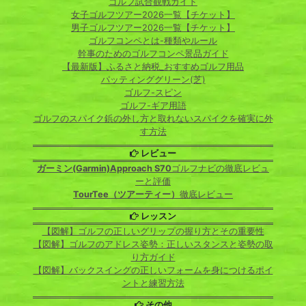
ゴルフ試合観戦ガイド
女子ゴルフツアー2026一覧【チケット】
男子ゴルフツアー2026一覧【チケット】
ゴルフコンペとは-種類やルール
幹事のためのゴルフコンペ景品ガイド
【最新版】ふるさと納税_おすすめゴルフ用品
パッティンググリーン(芝)
ゴルフ-スピン
ゴルフ-ギア用語
ゴルフのスパイク鋲の外し方と取れないスパイクを確実に外
す方法
レビュー
ガーミン(Garmin)Approach S70
ゴルフナビの徹底レビュ
ーと評価
TourTee（ツアーティー）
徹底レビュー
レッスン
【図解】ゴルフの正しいグリップの握り方とその重要性
【図解】ゴルフのアドレス姿勢：正しいスタンスと姿勢の取
り方ガイド
【図解】バックスイングの正しいフォームを身につけるポイ
ントと練習方法
その他