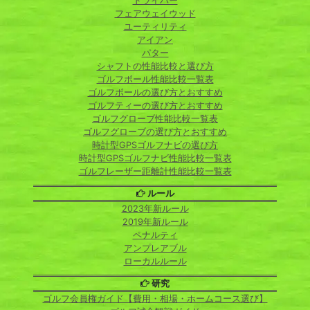
ドライバー
フェアウェイウッド
ユーティリティ
アイアン
パター
シャフトの性能比較と選び方
ゴルフボール性能比較一覧表
ゴルフボールの選び方とおすすめ
ゴルフティーの選び方とおすすめ
ゴルフグローブ性能比較一覧表
ゴルフグローブの選び方とおすすめ
時計型GPSゴルフナビの選び方
時計型GPSゴルフナビ性能比較一覧表
ゴルフレーザー距離計性能比較一覧表
ルール
2023年新ルール
2019年新ルール
ペナルティ
アンプレアブル
ローカルルール
研究
ゴルフ会員権ガイド【費用・相場・ホームコース選び】