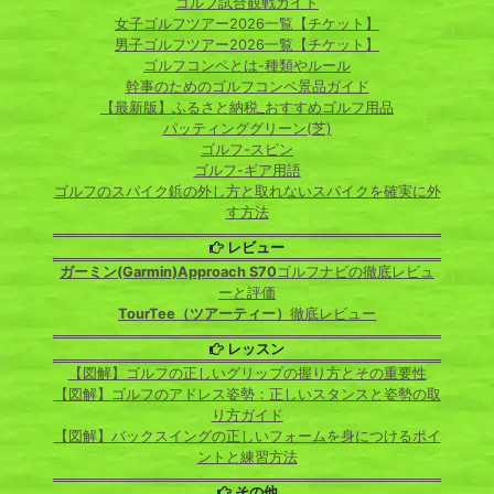
ゴルフ試合観戦ガイド
女子ゴルフツアー2026一覧【チケット】
男子ゴルフツアー2026一覧【チケット】
ゴルフコンペとは-種類やルール
幹事のためのゴルフコンペ景品ガイド
【最新版】ふるさと納税_おすすめゴルフ用品
パッティンググリーン(芝)
ゴルフ-スピン
ゴルフ-ギア用語
ゴルフのスパイク鋲の外し方と取れないスパイクを確実に外
す方法
レビュー
ガーミン(Garmin)Approach S70
ゴルフナビの徹底レビュ
ーと評価
TourTee（ツアーティー）
徹底レビュー
レッスン
【図解】ゴルフの正しいグリップの握り方とその重要性
【図解】ゴルフのアドレス姿勢：正しいスタンスと姿勢の取
り方ガイド
【図解】バックスイングの正しいフォームを身につけるポイ
ントと練習方法
その他