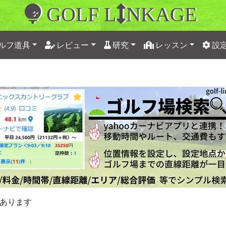
GOLF L
NKAGE
ルフ道具
レビュー
研究
レッスン
設
あります