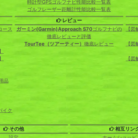
時計型GPSゴルフナビ性能比較一覧表
ゴルフレーザー距離計性能比較一覧表
レビュー
コース
ガーミン(Garmin)Approach S70
ゴルフナビの
【図
徹底レビューと評価
TourTee（ツアーティー）
徹底レビュー
【図
】
】
【図
用品
パイク
その他
相互リン
設定
ホームショッピ