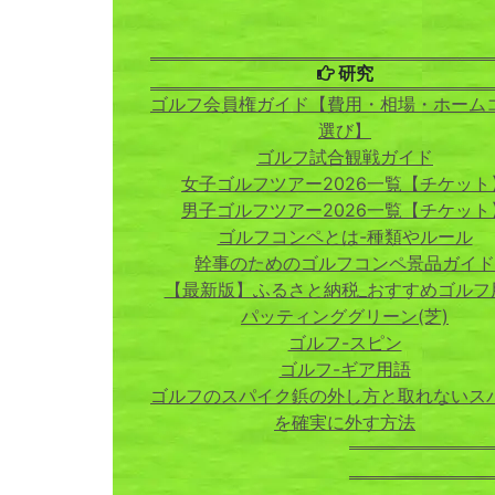
研究
ゴルフ会員権ガイド【費用・相場・ホーム
選び】
ゴルフ試合観戦ガイド
女子ゴルフツアー2026一覧【チケット
男子ゴルフツアー2026一覧【チケット
ゴルフコンペとは-種類やルール
幹事のためのゴルフコンペ景品ガイド
【最新版】ふるさと納税_おすすめゴルフ
パッティンググリーン(芝)
ゴルフ-スピン
ゴルフ-ギア用語
ゴルフのスパイク鋲の外し方と取れないス
を確実に外す方法