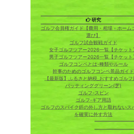
研究
ゴルフ会員権ガイド【費用・相場・ホーム
選び】
ゴルフ試合観戦ガイド
女子ゴルフツアー2026一覧【チケット
男子ゴルフツアー2026一覧【チケット
ゴルフコンペとは-種類やルール
幹事のためのゴルフコンペ景品ガイド
【最新版】ふるさと納税_おすすめゴルフ
パッティンググリーン(芝)
ゴルフ-スピン
ゴルフ-ギア用語
ゴルフのスパイク鋲の外し方と取れないス
を確実に外す方法