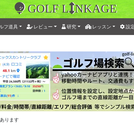
GOLF L
NKAGE
ルフ道具
レビュー
研究
レッスン
設
あります