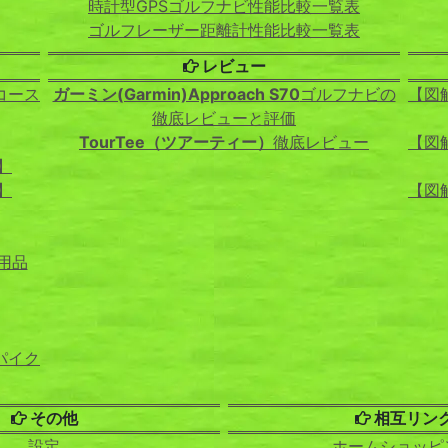
時計型GPSゴルフナビ性能比較一覧表
ゴルフレーザー距離計性能比較一覧表
レビュー
コース
ガーミン(Garmin)Approach S70
ゴルフナビの
【図
徹底レビューと評価
TourTee（ツアーティー）
徹底レビュー
【図
】
】
【図
用品
パイク
その他
相互リン
設定
ホームショッピ