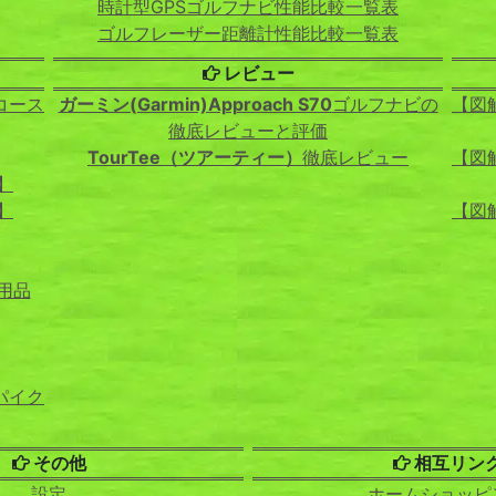
時計型GPSゴルフナビ性能比較一覧表
ゴルフレーザー距離計性能比較一覧表
レビュー
コース
ガーミン(Garmin)Approach S70
ゴルフナビの
【図
徹底レビューと評価
TourTee（ツアーティー）
徹底レビュー
【図
】
】
【図
用品
パイク
その他
相互リン
設定
ホームショッピ