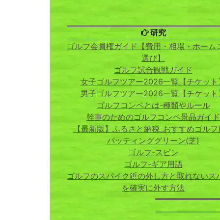
研究
ゴルフ会員権ガイド【費用・相場・ホーム
選び】
ゴルフ試合観戦ガイド
女子ゴルフツアー2026一覧【チケット
男子ゴルフツアー2026一覧【チケット
ゴルフコンペとは-種類やルール
幹事のためのゴルフコンペ景品ガイド
【最新版】ふるさと納税_おすすめゴルフ
パッティンググリーン(芝)
ゴルフ-スピン
ゴルフ-ギア用語
ゴルフのスパイク鋲の外し方と取れないス
を確実に外す方法