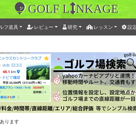
GOLF L
NKAGE
ルフ道具
レビュー
研究
レッスン
設
あります