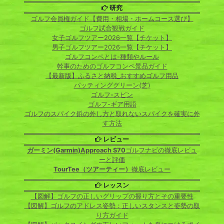
研究
ゴルフ会員権ガイド【費用・相場・ホームコース選び】
ゴルフ試合観戦ガイド
女子ゴルフツアー2026一覧【チケット】
男子ゴルフツアー2026一覧【チケット】
ゴルフコンペとは-種類やルール
幹事のためのゴルフコンペ景品ガイド
【最新版】ふるさと納税_おすすめゴルフ用品
パッティンググリーン(芝)
ゴルフ-スピン
ゴルフ-ギア用語
ゴルフのスパイク鋲の外し方と取れないスパイクを確実に外
す方法
レビュー
ガーミン(Garmin)Approach S70
ゴルフナビの徹底レビュ
ーと評価
TourTee（ツアーティー）
徹底レビュー
レッスン
【図解】ゴルフの正しいグリップの握り方とその重要性
【図解】ゴルフのアドレス姿勢：正しいスタンスと姿勢の取
り方ガイド