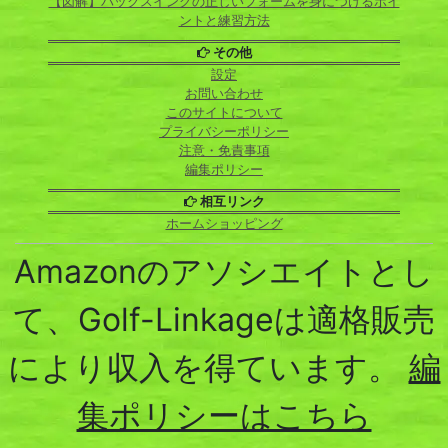
【図解】バックスイングの正しいフォームを身につけるポイ
ントと練習方法
その他
設定
お問い合わせ
このサイトについて
プライバシーポリシー
注意・免責事項
編集ポリシー
相互リンク
ホームショッピング
Amazonのアソシエイトとし
て、Golf-Linkageは適格販売
により収入を得ています。
編
集ポリシーはこちら