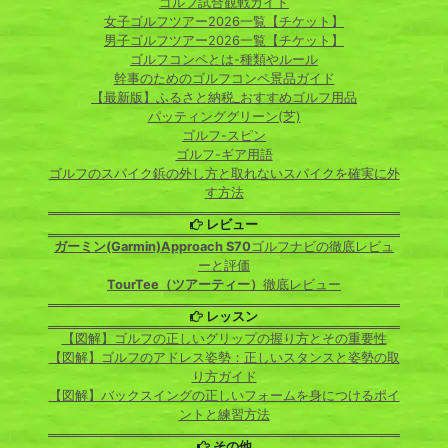
ゴルフ試合観戦ガイド
女子ゴルフツアー2026一覧【チケット】
男子ゴルフツアー2026一覧【チケット】
ゴルフコンペとは-種類やルール
幹事のためのゴルフコンペ景品ガイド
【最新版】ふるさと納税_おすすめゴルフ用品
パッティンググリーン(芝)
ゴルフ-スピン
ゴルフ-ギア用語
ゴルフのスパイク鋲の外し方と取れないスパイクを確実に外
す方法
レビュー
ガーミン(Garmin)Approach S70
ゴルフナビの徹底レビュ
ーと評価
TourTee（ツアーティー）
徹底レビュー
レッスン
【図解】ゴルフの正しいグリップの握り方とその重要性
【図解】ゴルフのアドレス姿勢：正しいスタンスと姿勢の取
り方ガイド
【図解】バックスイングの正しいフォームを身につけるポイ
ントと練習方法
その他