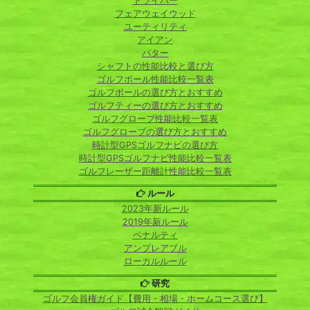
ドライバー
フェアウェイウッド
ユーティリティ
アイアン
パター
シャフトの性能比較と選び方
ゴルフボール性能比較一覧表
ゴルフボールの選び方とおすすめ
ゴルフティーの選び方とおすすめ
ゴルフグローブ性能比較一覧表
ゴルフグローブの選び方とおすすめ
時計型GPSゴルフナビの選び方
時計型GPSゴルフナビ性能比較一覧表
ゴルフレーザー距離計性能比較一覧表
ルール
2023年新ルール
2019年新ルール
ペナルティ
アンプレアブル
ローカルルール
研究
ゴルフ会員権ガイド【費用・相場・ホームコース選び】