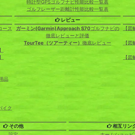
時計型GPSゴルフナビ性能比較一覧表
ゴルフレーザー距離計性能比較一覧表
レビュー
コース
ガーミン(Garmin)Approach S70
ゴルフナビの
【図
徹底レビューと評価
TourTee（ツアーティー）
徹底レビュー
【図
】
】
【図
用品
パイク
その他
相互リン
設定
ホームショッピ