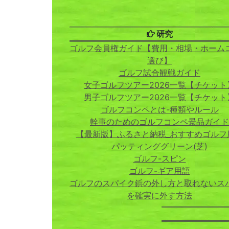
研究
ゴルフ会員権ガイド【費用・相場・ホーム
選び】
ゴルフ試合観戦ガイド
女子ゴルフツアー2026一覧【チケット
男子ゴルフツアー2026一覧【チケット
ゴルフコンペとは-種類やルール
幹事のためのゴルフコンペ景品ガイド
【最新版】ふるさと納税_おすすめゴルフ
パッティンググリーン(芝)
ゴルフ-スピン
ゴルフ-ギア用語
ゴルフのスパイク鋲の外し方と取れないス
を確実に外す方法