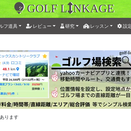
GOLF L
NKAGE
ルフ道具
レビュー
研究
レッスン
設
あります