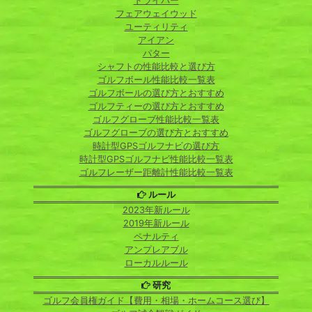
ドライバー
フェアウェイウッド
ユーティリティ
アイアン
パター
シャフトの性能比較と選び方
ゴルフボール性能比較一覧表
ゴルフボールの選び方とおすすめ
ゴルフティーの選び方とおすすめ
ゴルフグローブ性能比較一覧表
ゴルフグローブの選び方とおすすめ
時計型GPSゴルフナビの選び方
時計型GPSゴルフナビ性能比較一覧表
ゴルフレーザー距離計性能比較一覧表
ルール
2023年新ルール
2019年新ルール
ペナルティ
アンプレアブル
ローカルルール
研究
ゴルフ会員権ガイド【費用・相場・ホームコース選び】