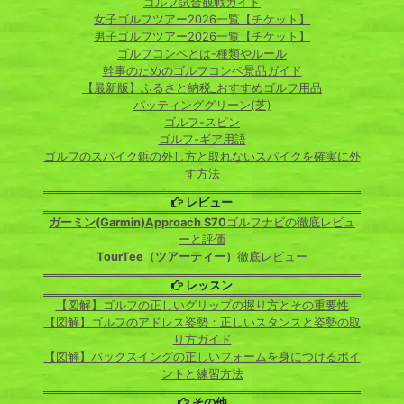
ゴルフ試合観戦ガイド
女子ゴルフツアー2026一覧【チケット】
男子ゴルフツアー2026一覧【チケット】
ゴルフコンペとは-種類やルール
幹事のためのゴルフコンペ景品ガイド
【最新版】ふるさと納税_おすすめゴルフ用品
パッティンググリーン(芝)
ゴルフ-スピン
ゴルフ-ギア用語
ゴルフのスパイク鋲の外し方と取れないスパイクを確実に外
す方法
レビュー
ガーミン(Garmin)Approach S70
ゴルフナビの徹底レビュ
ーと評価
TourTee（ツアーティー）
徹底レビュー
レッスン
【図解】ゴルフの正しいグリップの握り方とその重要性
【図解】ゴルフのアドレス姿勢：正しいスタンスと姿勢の取
り方ガイド
【図解】バックスイングの正しいフォームを身につけるポイ
ントと練習方法
その他