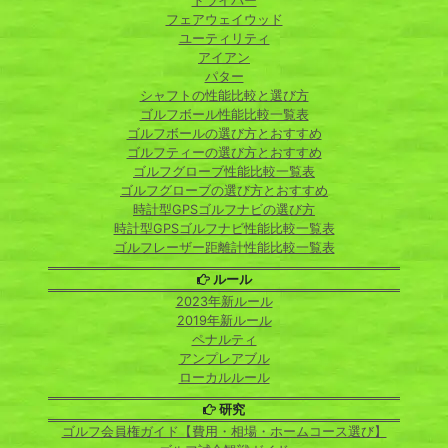
ドライバー
フェアウェイウッド
ユーティリティ
アイアン
パター
シャフトの性能比較と選び方
ゴルフボール性能比較一覧表
ゴルフボールの選び方とおすすめ
ゴルフティーの選び方とおすすめ
ゴルフグローブ性能比較一覧表
ゴルフグローブの選び方とおすすめ
時計型GPSゴルフナビの選び方
時計型GPSゴルフナビ性能比較一覧表
ゴルフレーザー距離計性能比較一覧表
ルール
2023年新ルール
2019年新ルール
ペナルティ
アンプレアブル
ローカルルール
研究
ゴルフ会員権ガイド【費用・相場・ホームコース選び】