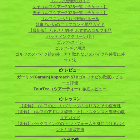
ゴルフ試合観戦ガイド
女子ゴルフツアー2026一覧【チケット】
男子ゴルフツアー2026一覧【チケット】
ゴルフコンペとは-種類やルール
幹事のためのゴルフコンペ景品ガイド
【最新版】ふるさと納税_おすすめゴルフ用品
パッティンググリーン(芝)
ゴルフ-スピン
ゴルフ-ギア用語
ゴルフのスパイク鋲の外し方と取れないスパイクを確実に外
す方法
レビュー
ガーミン(Garmin)Approach S70
ゴルフナビの徹底レビュ
ーと評価
TourTee（ツアーティー）
徹底レビュー
レッスン
【図解】ゴルフの正しいグリップの握り方とその重要性
【図解】ゴルフのアドレス姿勢：正しいスタンスと姿勢の取
り方ガイド
【図解】バックスイングの正しいフォームを身につけるポイ
ントと練習方法
その他