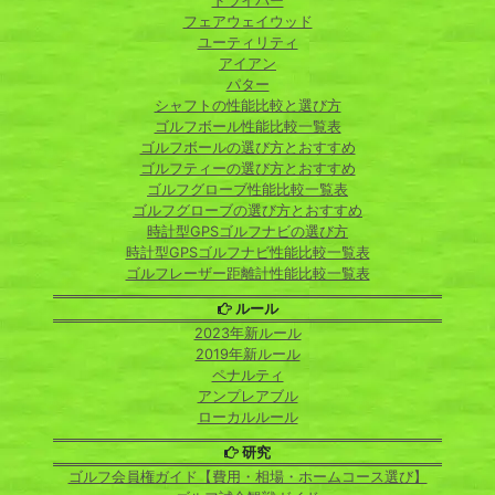
ドライバー
フェアウェイウッド
ユーティリティ
アイアン
パター
シャフトの性能比較と選び方
ゴルフボール性能比較一覧表
ゴルフボールの選び方とおすすめ
ゴルフティーの選び方とおすすめ
ゴルフグローブ性能比較一覧表
ゴルフグローブの選び方とおすすめ
時計型GPSゴルフナビの選び方
時計型GPSゴルフナビ性能比較一覧表
ゴルフレーザー距離計性能比較一覧表
ルール
2023年新ルール
2019年新ルール
ペナルティ
アンプレアブル
ローカルルール
研究
ゴルフ会員権ガイド【費用・相場・ホームコース選び】