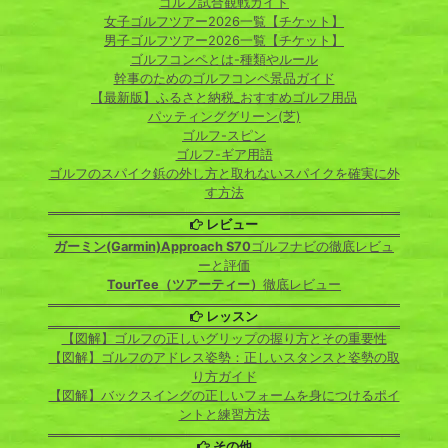
ゴルフ試合観戦ガイド
女子ゴルフツアー2026一覧【チケット】
男子ゴルフツアー2026一覧【チケット】
ゴルフコンペとは-種類やルール
幹事のためのゴルフコンペ景品ガイド
【最新版】ふるさと納税_おすすめゴルフ用品
パッティンググリーン(芝)
ゴルフ-スピン
ゴルフ-ギア用語
ゴルフのスパイク鋲の外し方と取れないスパイクを確実に外
す方法
レビュー
ガーミン(Garmin)Approach S70
ゴルフナビの徹底レビュ
ーと評価
TourTee（ツアーティー）
徹底レビュー
レッスン
【図解】ゴルフの正しいグリップの握り方とその重要性
【図解】ゴルフのアドレス姿勢：正しいスタンスと姿勢の取
り方ガイド
【図解】バックスイングの正しいフォームを身につけるポイ
ントと練習方法
その他