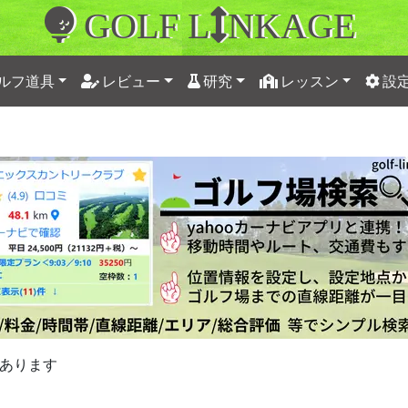
GOLF L
NKAGE
ルフ道具
レビュー
研究
レッスン
設
あります