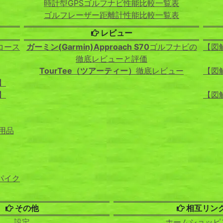
時計型GPSゴルフナビ性能比較一覧表
ゴルフレーザー距離計性能比較一覧表
レビュー
コース
ガーミン(Garmin)Approach S70
ゴルフナビの
【図
徹底レビューと評価
TourTee（ツアーティー）
徹底レビュー
【図
】
】
【図
用品
パイク
その他
相互リン
設定
ホームショッピ