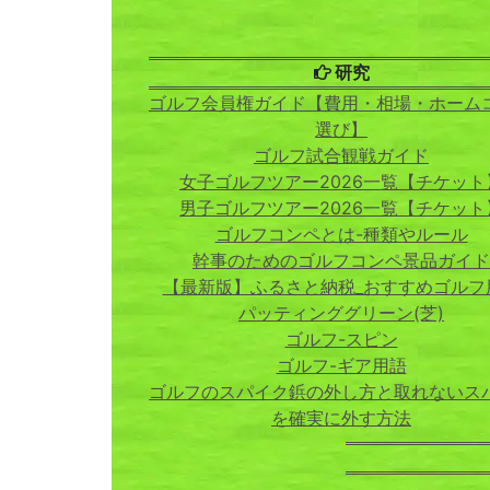
研究
ゴルフ会員権ガイド【費用・相場・ホーム
選び】
ゴルフ試合観戦ガイド
女子ゴルフツアー2026一覧【チケット
男子ゴルフツアー2026一覧【チケット
ゴルフコンペとは-種類やルール
幹事のためのゴルフコンペ景品ガイド
【最新版】ふるさと納税_おすすめゴルフ
パッティンググリーン(芝)
ゴルフ-スピン
ゴルフ-ギア用語
ゴルフのスパイク鋲の外し方と取れないス
を確実に外す方法