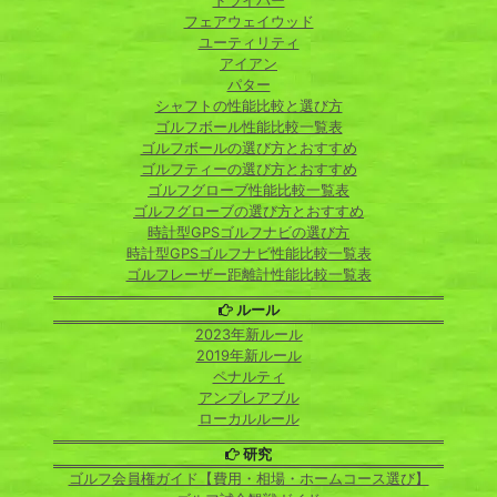
ドライバー
フェアウェイウッド
ユーティリティ
アイアン
パター
シャフトの性能比較と選び方
ゴルフボール性能比較一覧表
ゴルフボールの選び方とおすすめ
ゴルフティーの選び方とおすすめ
ゴルフグローブ性能比較一覧表
ゴルフグローブの選び方とおすすめ
時計型GPSゴルフナビの選び方
時計型GPSゴルフナビ性能比較一覧表
ゴルフレーザー距離計性能比較一覧表
ルール
2023年新ルール
2019年新ルール
ペナルティ
アンプレアブル
ローカルルール
研究
ゴルフ会員権ガイド【費用・相場・ホームコース選び】