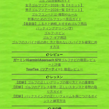
ゴルフ試合観戦ガイド
女子ゴルフツアー2026一覧【チケット】
男子ゴルフツアー2026一覧【チケット】
ゴルフコンペとは-種類やルール
幹事のためのゴルフコンペ景品ガイド
【最新版】ふるさと納税_おすすめゴルフ用品
パッティンググリーン(芝)
ゴルフ-スピン
ゴルフ-ギア用語
ゴルフのスパイク鋲の外し方と取れないスパイクを確実に外
す方法
レビュー
ガーミン(Garmin)Approach S70
ゴルフナビの徹底レビュ
ーと評価
TourTee（ツアーティー）
徹底レビュー
レッスン
【図解】ゴルフの正しいグリップの握り方とその重要性
【図解】ゴルフのアドレス姿勢：正しいスタンスと姿勢の取
り方ガイド
【図解】バックスイングの正しいフォームを身につけるポイ
ントと練習方法
その他