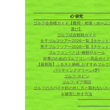
研究
ゴルフ会員権ガイド【費用・相場・ホーム
選び】
ゴルフ試合観戦ガイド
女子ゴルフツアー2026一覧【チケット
男子ゴルフツアー2026一覧【チケット
ゴルフコンペとは-種類やルール
幹事のためのゴルフコンペ景品ガイド
【最新版】ふるさと納税_おすすめゴルフ
パッティンググリーン(芝)
ゴルフ-スピン
ゴルフ-ギア用語
ゴルフのスパイク鋲の外し方と取れないス
を確実に外す方法