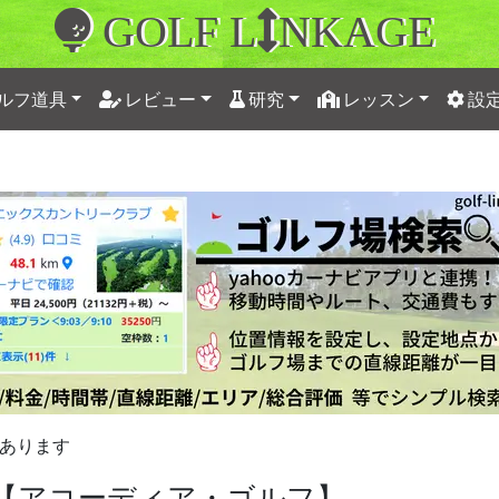
GOLF L
NKAGE
ルフ道具
レビュー
研究
レッスン
設
あります
【アコーディア・ゴルフ】