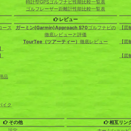
時計型GPSゴルフナビ性能比較一覧表
ゴルフレーザー距離計性能比較一覧表
レビュー
コース
ガーミン(Garmin)Approach S70
ゴルフナビの
【図
徹底レビューと評価
TourTee（ツアーティー）
徹底レビュー
【図
】
】
【図
用品
パイク
その他
相互リン
設定
ホームショッピ