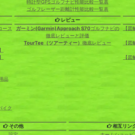
時計型GPSゴルフナビ性能比較一覧表
ゴルフレーザー距離計性能比較一覧表
レビュー
コース
ガーミン(Garmin)Approach S70
ゴルフナビの
【図
徹底レビューと評価
TourTee（ツアーティー）
徹底レビュー
【図
】
】
【図
用品
パイク
その他
相互リン
設定
ホームショッピ