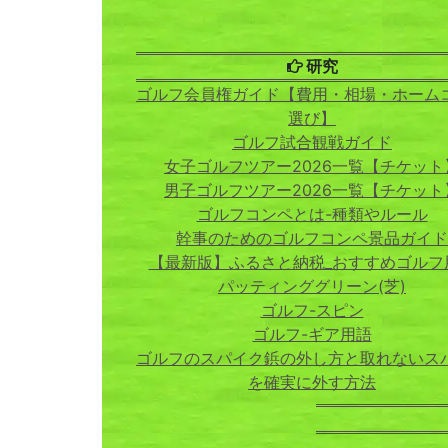
研究
ゴルフ会員権ガイド【費用・相場・ホーム
選び】
ゴルフ試合観戦ガイド
女子ゴルフツアー2026一覧【チケット
男子ゴルフツアー2026一覧【チケット
ゴルフコンペとは-種類やルール
幹事のためのゴルフコンペ景品ガイド
【最新版】ふるさと納税_おすすめゴルフ
パッティンググリーン(芝)
ゴルフ-スピン
ゴルフ-ギア用語
ゴルフのスパイク鋲の外し方と取れないス
を確実に外す方法