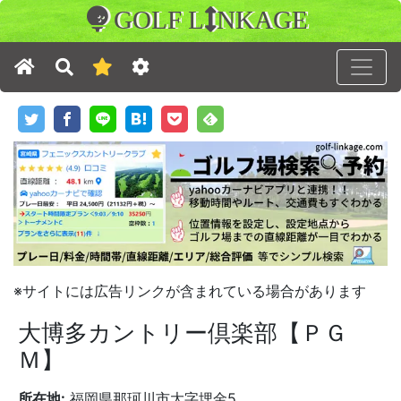
GOLF L
NKAGE
※サイトには広告リンクが含まれている場合があります
大博多カントリー倶楽部【ＰＧ
Ｍ】
所在地:
福岡県那珂川市大字埋金5