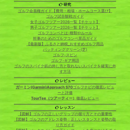
研究
ゴルフ会員権ガイド【費用・相場・ホームコース選び】
ゴルフ試合観戦ガイド
女子ゴルフツアー2026一覧【チケット】
男子ゴルフツアー2026一覧【チケット】
ゴルフコンペとは-種類やルール
幹事のためのゴルフコンペ景品ガイド
【最新版】ふるさと納税_おすすめゴルフ用品
パッティンググリーン(芝)
ゴルフ-スピン
ゴルフ-ギア用語
ゴルフのスパイク鋲の外し方と取れないスパイクを確実に外
す方法
レビュー
ガーミン(Garmin)Approach S70
ゴルフナビの徹底レビュ
ーと評価
TourTee（ツアーティー）
徹底レビュー
レッスン
【図解】ゴルフの正しいグリップの握り方とその重要性
【図解】ゴルフのアドレス姿勢：正しいスタンスと姿勢の取
り方ガイド