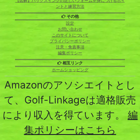
【図解】バックスイングの正しいフォームを身につけるポイ
ントと練習方法
その他
設定
お問い合わせ
このサイトについて
プライバシーポリシー
注意・免責事項
編集ポリシー
相互リンク
ホームショッピング
Amazonのアソシエイトとし
て、Golf-Linkageは適格販売
により収入を得ています。
編
集ポリシーはこちら