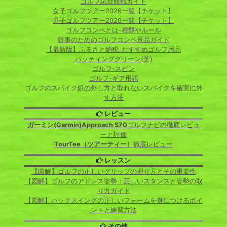
ゴルフ試合観戦ガイド
女子ゴルフツアー2026一覧【チケット】
男子ゴルフツアー2026一覧【チケット】
ゴルフコンペとは-種類やルール
幹事のためのゴルフコンペ景品ガイド
【最新版】ふるさと納税_おすすめゴルフ用品
パッティンググリーン(芝)
ゴルフ-スピン
ゴルフ-ギア用語
ゴルフのスパイク鋲の外し方と取れないスパイクを確実に外
す方法
レビュー
ガーミン(Garmin)Approach S70
ゴルフナビの徹底レビュ
ーと評価
TourTee（ツアーティー）
徹底レビュー
レッスン
【図解】ゴルフの正しいグリップの握り方とその重要性
【図解】ゴルフのアドレス姿勢：正しいスタンスと姿勢の取
り方ガイド
【図解】バックスイングの正しいフォームを身につけるポイ
ントと練習方法
その他