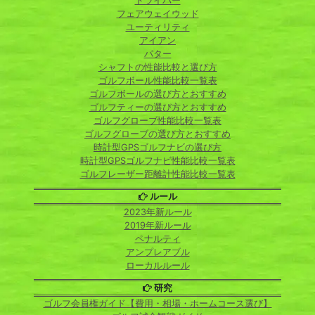
ドライバー
フェアウェイウッド
ユーティリティ
アイアン
パター
シャフトの性能比較と選び方
ゴルフボール性能比較一覧表
ゴルフボールの選び方とおすすめ
ゴルフティーの選び方とおすすめ
ゴルフグローブ性能比較一覧表
ゴルフグローブの選び方とおすすめ
時計型GPSゴルフナビの選び方
時計型GPSゴルフナビ性能比較一覧表
ゴルフレーザー距離計性能比較一覧表
ルール
2023年新ルール
2019年新ルール
ペナルティ
アンプレアブル
ローカルルール
研究
ゴルフ会員権ガイド【費用・相場・ホームコース選び】