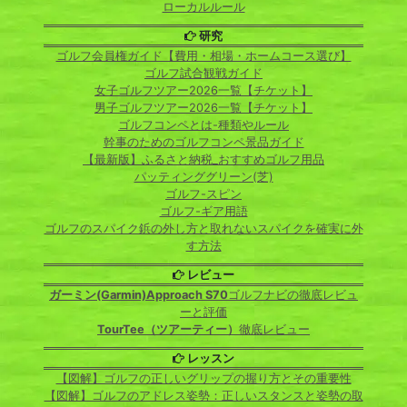
ローカルルール
研究
ゴルフ会員権ガイド【費用・相場・ホームコース選び】
ゴルフ試合観戦ガイド
女子ゴルフツアー2026一覧【チケット】
男子ゴルフツアー2026一覧【チケット】
ゴルフコンペとは-種類やルール
幹事のためのゴルフコンペ景品ガイド
【最新版】ふるさと納税_おすすめゴルフ用品
パッティンググリーン(芝)
ゴルフ-スピン
ゴルフ-ギア用語
ゴルフのスパイク鋲の外し方と取れないスパイクを確実に外
す方法
レビュー
ガーミン(Garmin)Approach S70
ゴルフナビの徹底レビュ
ーと評価
TourTee（ツアーティー）
徹底レビュー
レッスン
【図解】ゴルフの正しいグリップの握り方とその重要性
【図解】ゴルフのアドレス姿勢：正しいスタンスと姿勢の取