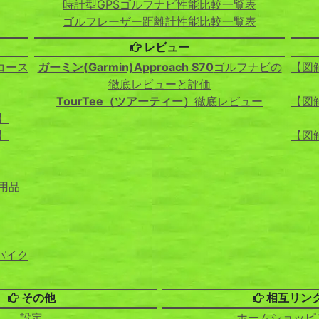
時計型GPSゴルフナビ性能比較一覧表
ゴルフレーザー距離計性能比較一覧表
レビュー
コース
ガーミン(Garmin)Approach S70
ゴルフナビの
【図
徹底レビューと評価
TourTee（ツアーティー）
徹底レビュー
【図
】
】
【図
用品
パイク
その他
相互リン
設定
ホームショッピ