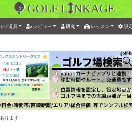
GOLF L
NKAGE
ルフ道具
レビュー
研究
レッスン
設
あります