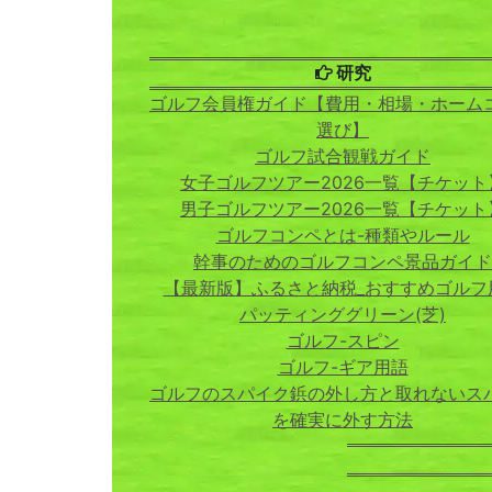
研究
ゴルフ会員権ガイド【費用・相場・ホーム
選び】
ゴルフ試合観戦ガイド
女子ゴルフツアー2026一覧【チケット
男子ゴルフツアー2026一覧【チケット
ゴルフコンペとは-種類やルール
幹事のためのゴルフコンペ景品ガイド
【最新版】ふるさと納税_おすすめゴルフ
パッティンググリーン(芝)
ゴルフ-スピン
ゴルフ-ギア用語
ゴルフのスパイク鋲の外し方と取れないス
を確実に外す方法