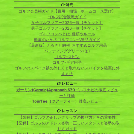
研究
ゴルフ会員権ガイド【費用・相場・ホームコース選び】
ゴルフ試合観戦ガイド
女子ゴルフツアー2026一覧【チケット】
男子ゴルフツアー2026一覧【チケット】
ゴルフコンペとは-種類やルール
幹事のためのゴルフコンペ景品ガイド
【最新版】ふるさと納税_おすすめゴルフ用品
パッティンググリーン(芝)
ゴルフ-スピン
ゴルフ-ギア用語
ゴルフのスパイク鋲の外し方と取れないスパイクを確実に外
す方法
レビュー
ガーミン(Garmin)Approach S70
ゴルフナビの徹底レビュ
ーと評価
TourTee（ツアーティー）
徹底レビュー
レッスン
【図解】ゴルフの正しいグリップの握り方とその重要性
【図解】ゴルフのアドレス姿勢：正しいスタンスと姿勢の取
り方ガイド