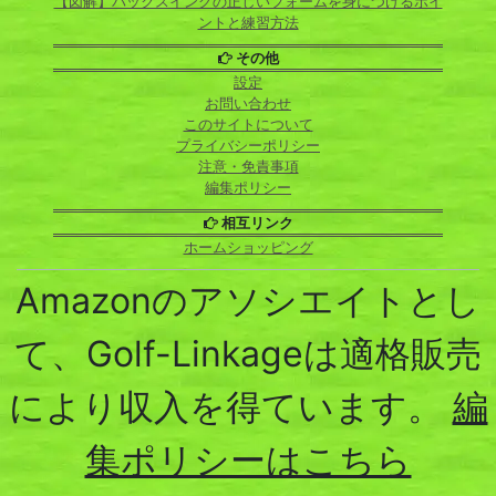
【図解】バックスイングの正しいフォームを身につけるポイ
ントと練習方法
その他
設定
お問い合わせ
このサイトについて
プライバシーポリシー
注意・免責事項
編集ポリシー
相互リンク
ホームショッピング
Amazonのアソシエイトとし
て、Golf-Linkageは適格販売
により収入を得ています。
編
集ポリシーはこちら