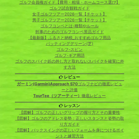
ゴルフ会員権ガイド【費用・相場・ホームコース選び】
ゴルフ試合観戦ガイド
女子ゴルフツアー2026一覧【チケット】
男子ゴルフツアー2026一覧【チケット】
ゴルフコンペとは-種類やルール
幹事のためのゴルフコンペ景品ガイド
【最新版】ふるさと納税_おすすめゴルフ用品
パッティンググリーン(芝)
ゴルフ-スピン
ゴルフ-ギア用語
ゴルフのスパイク鋲の外し方と取れないスパイクを確実に外
す方法
レビュー
ガーミン(Garmin)Approach S70
ゴルフナビの徹底レビュ
ーと評価
TourTee（ツアーティー）
徹底レビュー
レッスン
【図解】ゴルフの正しいグリップの握り方とその重要性
【図解】ゴルフのアドレス姿勢：正しいスタンスと姿勢の取
り方ガイド
【図解】バックスイングの正しいフォームを身につけるポイ
ントと練習方法