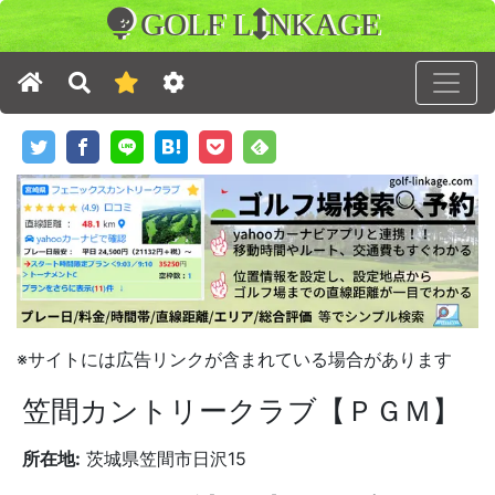
GOLF L
NKAGE
※サイトには広告リンクが含まれている場合があります
笠間カントリークラブ【ＰＧＭ】
所在地:
茨城県笠間市日沢15