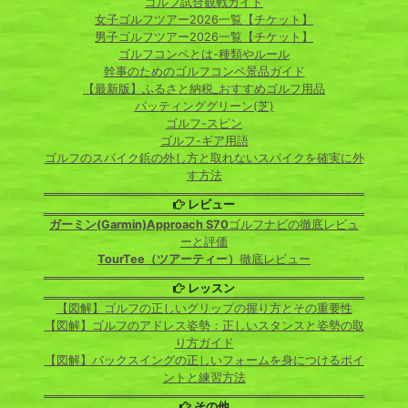
ゴルフ試合観戦ガイド
女子ゴルフツアー2026一覧【チケット】
男子ゴルフツアー2026一覧【チケット】
ゴルフコンペとは-種類やルール
幹事のためのゴルフコンペ景品ガイド
【最新版】ふるさと納税_おすすめゴルフ用品
パッティンググリーン(芝)
ゴルフ-スピン
ゴルフ-ギア用語
ゴルフのスパイク鋲の外し方と取れないスパイクを確実に外
す方法
レビュー
ガーミン(Garmin)Approach S70
ゴルフナビの徹底レビュ
ーと評価
TourTee（ツアーティー）
徹底レビュー
レッスン
【図解】ゴルフの正しいグリップの握り方とその重要性
【図解】ゴルフのアドレス姿勢：正しいスタンスと姿勢の取
り方ガイド
【図解】バックスイングの正しいフォームを身につけるポイ
ントと練習方法
その他