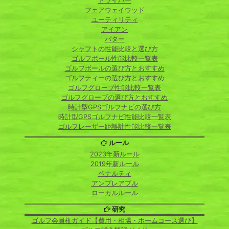
ドライバー
フェアウェイウッド
ユーティリティ
アイアン
パター
シャフトの性能比較と選び方
ゴルフボール性能比較一覧表
ゴルフボールの選び方とおすすめ
ゴルフティーの選び方とおすすめ
ゴルフグローブ性能比較一覧表
ゴルフグローブの選び方とおすすめ
時計型GPSゴルフナビの選び方
時計型GPSゴルフナビ性能比較一覧表
ゴルフレーザー距離計性能比較一覧表
ルール
2023年新ルール
2019年新ルール
ペナルティ
アンプレアブル
ローカルルール
研究
ゴルフ会員権ガイド【費用・相場・ホームコース選び】