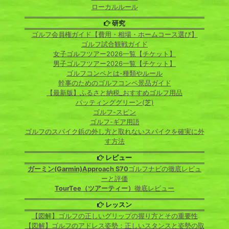
ローカルルール
研究
ゴルフ会員権ガイド【費用・相場・ホームコース選び】
ゴルフ試合観戦ガイド
女子ゴルフツアー2026一覧【チケット】
男子ゴルフツアー2026一覧【チケット】
ゴルフコンペとは-種類やルール
幹事のためのゴルフコンペ景品ガイド
【最新版】ふるさと納税_おすすめゴルフ用品
パッティンググリーン(芝)
ゴルフ-スピン
ゴルフ-ギア用語
ゴルフのスパイク鋲の外し方と取れないスパイクを確実に外
す方法
レビュー
ガーミン(Garmin)Approach S70
ゴルフナビの徹底レビュ
ーと評価
TourTee（ツアーティー）
徹底レビュー
レッスン
【図解】ゴルフの正しいグリップの握り方とその重要性
【図解】ゴルフのアドレス姿勢：正しいスタンスと姿勢の取