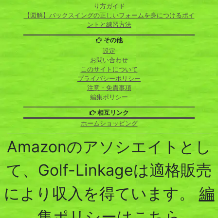
り方ガイド
【図解】バックスイングの正しいフォームを身につけるポイ
ントと練習方法
その他
設定
お問い合わせ
このサイトについて
プライバシーポリシー
注意・免責事項
編集ポリシー
相互リンク
ホームショッピング
Amazonのアソシエイトとし
て、Golf-Linkageは適格販売
により収入を得ています。
編
集ポリシーはこちら