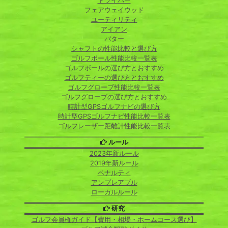
ドライバー
フェアウェイウッド
ユーティリティ
アイアン
パター
シャフトの性能比較と選び方
ゴルフボール性能比較一覧表
ゴルフボールの選び方とおすすめ
ゴルフティーの選び方とおすすめ
ゴルフグローブ性能比較一覧表
ゴルフグローブの選び方とおすすめ
時計型GPSゴルフナビの選び方
時計型GPSゴルフナビ性能比較一覧表
ゴルフレーザー距離計性能比較一覧表
ルール
2023年新ルール
2019年新ルール
ペナルティ
アンプレアブル
ローカルルール
研究
ゴルフ会員権ガイド【費用・相場・ホームコース選び】