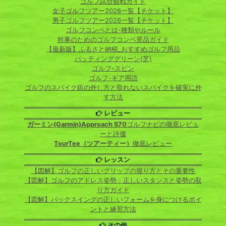
ゴルフ試合観戦ガイド
女子ゴルフツアー2026一覧【チケット】
男子ゴルフツアー2026一覧【チケット】
ゴルフコンペとは-種類やルール
幹事のためのゴルフコンペ景品ガイド
【最新版】ふるさと納税_おすすめゴルフ用品
パッティンググリーン(芝)
ゴルフ-スピン
ゴルフ-ギア用語
ゴルフのスパイク鋲の外し方と取れないスパイクを確実に外
す方法
レビュー
ガーミン(Garmin)Approach S70
ゴルフナビの徹底レビュ
ーと評価
TourTee（ツアーティー）
徹底レビュー
レッスン
【図解】ゴルフの正しいグリップの握り方とその重要性
【図解】ゴルフのアドレス姿勢：正しいスタンスと姿勢の取
り方ガイド
【図解】バックスイングの正しいフォームを身につけるポイ
ントと練習方法
その他