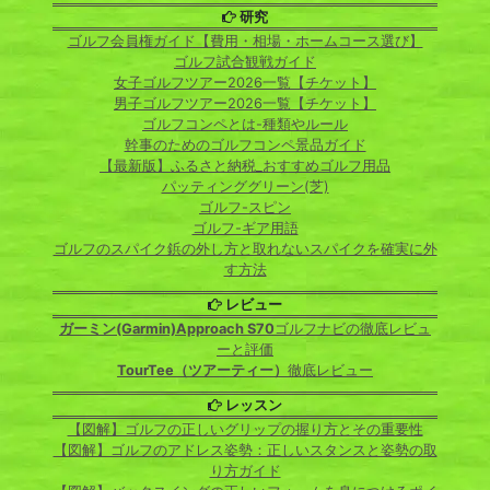
研究
ゴルフ会員権ガイド【費用・相場・ホームコース選び】
ゴルフ試合観戦ガイド
女子ゴルフツアー2026一覧【チケット】
男子ゴルフツアー2026一覧【チケット】
ゴルフコンペとは-種類やルール
幹事のためのゴルフコンペ景品ガイド
【最新版】ふるさと納税_おすすめゴルフ用品
パッティンググリーン(芝)
ゴルフ-スピン
ゴルフ-ギア用語
ゴルフのスパイク鋲の外し方と取れないスパイクを確実に外
す方法
レビュー
ガーミン(Garmin)Approach S70
ゴルフナビの徹底レビュ
ーと評価
TourTee（ツアーティー）
徹底レビュー
レッスン
【図解】ゴルフの正しいグリップの握り方とその重要性
【図解】ゴルフのアドレス姿勢：正しいスタンスと姿勢の取
り方ガイド