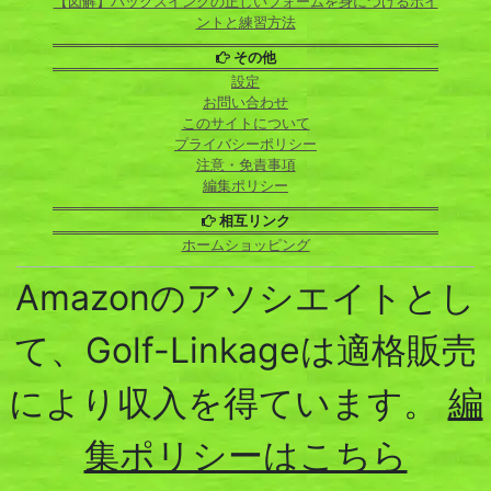
【図解】バックスイングの正しいフォームを身につけるポイ
ントと練習方法
その他
設定
お問い合わせ
このサイトについて
プライバシーポリシー
注意・免責事項
編集ポリシー
相互リンク
ホームショッピング
Amazonのアソシエイトとし
て、Golf-Linkageは適格販売
により収入を得ています。
編
集ポリシーはこちら