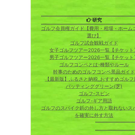
研究
ゴルフ会員権ガイド【費用・相場・ホーム
選び】
ゴルフ試合観戦ガイド
女子ゴルフツアー2026一覧【チケット
男子ゴルフツアー2026一覧【チケット
ゴルフコンペとは-種類やルール
幹事のためのゴルフコンペ景品ガイド
【最新版】ふるさと納税_おすすめゴルフ
パッティンググリーン(芝)
ゴルフ-スピン
ゴルフ-ギア用語
ゴルフのスパイク鋲の外し方と取れないス
を確実に外す方法