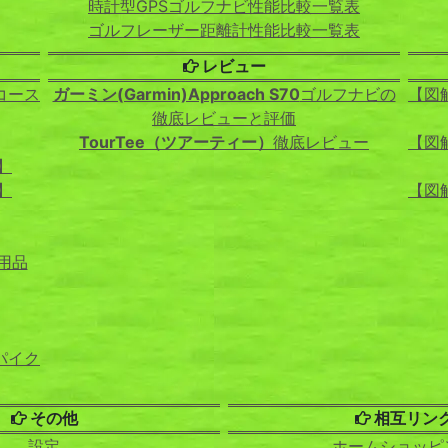
時計型GPSゴルフナビ性能比較一覧表
ゴルフレーザー距離計性能比較一覧表
レビュー
コース
ガーミン(Garmin)Approach S70
ゴルフナビの
【図
徹底レビューと評価
TourTee（ツアーティー）
徹底レビュー
【図
】
】
【図
用品
パイク
その他
相互リン
設定
ホームショッピ