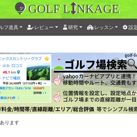
GOLF L
NKAGE
ルフ道具
レビュー
研究
レッスン
設
あります