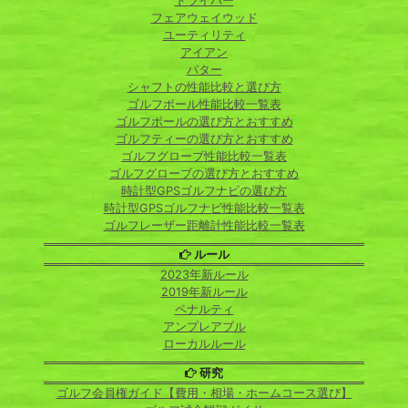
ドライバー
フェアウェイウッド
ユーティリティ
アイアン
パター
シャフトの性能比較と選び方
ゴルフボール性能比較一覧表
ゴルフボールの選び方とおすすめ
ゴルフティーの選び方とおすすめ
ゴルフグローブ性能比較一覧表
ゴルフグローブの選び方とおすすめ
時計型GPSゴルフナビの選び方
時計型GPSゴルフナビ性能比較一覧表
ゴルフレーザー距離計性能比較一覧表
ルール
2023年新ルール
2019年新ルール
ペナルティ
アンプレアブル
ローカルルール
研究
ゴルフ会員権ガイド【費用・相場・ホームコース選び】