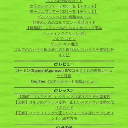
ゴルフ試合観戦ガイド
女子ゴルフツアー2026一覧【チケット】
男子ゴルフツアー2026一覧【チケット】
ゴルフコンペとは-種類やルール
幹事のためのゴルフコンペ景品ガイド
【最新版】ふるさと納税_おすすめゴルフ用品
パッティンググリーン(芝)
ゴルフ-スピン
ゴルフ-ギア用語
ゴルフのスパイク鋲の外し方と取れないスパイクを確実に外
す方法
レビュー
ガーミン(Garmin)Approach S70
ゴルフナビの徹底レビュ
ーと評価
TourTee（ツアーティー）
徹底レビュー
レッスン
【図解】ゴルフの正しいグリップの握り方とその重要性
【図解】ゴルフのアドレス姿勢：正しいスタンスと姿勢の取
り方ガイド
【図解】バックスイングの正しいフォームを身につけるポイ
ントと練習方法
その他