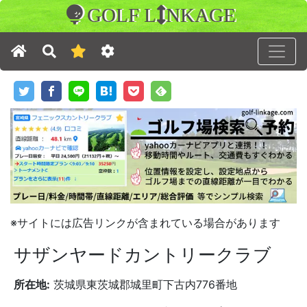
GOLF L
NKAGE
※サイトには広告リンクが含まれている場合があります
サザンヤードカントリークラブ
所在地:
茨城県東茨城郡城里町下古内776番地