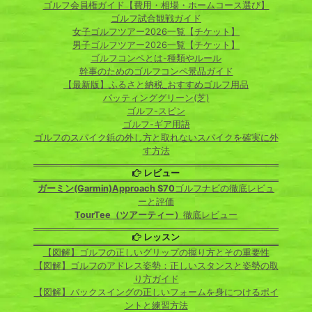
ゴルフ会員権ガイド【費用・相場・ホームコース選び】
ゴルフ試合観戦ガイド
女子ゴルフツアー2026一覧【チケット】
男子ゴルフツアー2026一覧【チケット】
ゴルフコンペとは-種類やルール
幹事のためのゴルフコンペ景品ガイド
【最新版】ふるさと納税_おすすめゴルフ用品
パッティンググリーン(芝)
ゴルフ-スピン
ゴルフ-ギア用語
ゴルフのスパイク鋲の外し方と取れないスパイクを確実に外
す方法
レビュー
ガーミン(Garmin)Approach S70
ゴルフナビの徹底レビュ
ーと評価
TourTee（ツアーティー）
徹底レビュー
レッスン
【図解】ゴルフの正しいグリップの握り方とその重要性
【図解】ゴルフのアドレス姿勢：正しいスタンスと姿勢の取
り方ガイド
【図解】バックスイングの正しいフォームを身につけるポイ
ントと練習方法